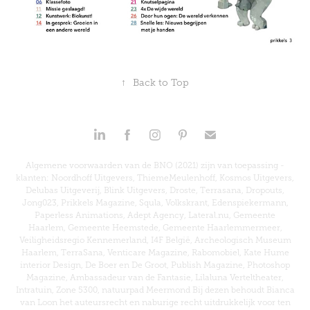
↑
Back to Top
Algemene voorwaarden van de BNO (2021) zijn van toepassing -
klanten: Noordhoff Uitgevers, ThiemeMeulenhoff, Kosmos Uitgevers,
Delubas Uitgeverij, Blink Uitgevers, Droste, Terrasana, Dropouts,
Jong023, Prikkels Magazine, Squla, Volkskrant, Edenspiekermann,
Paperless Animations, Adept Agency, Lateral.nu, Gemeente
Haarlem, Gemeente Heemstede, Gemeente Haarlemmermeer,
Veiligheidsregio Kennemerland, I4F België, Archeologisch Museum
Haarlem, TerraSana, Venticare Magazine, Rabomobiel, Kate Hume
interior Design, De Boer en De Groot, Publish Magazine, Photoshop
Magazine, Ambassadeur van de Fantasie, Lilaluna Verteltheater,
Intratuin, Zone 5300, natuurpad Meermond Bij dezen behoudt Bianca
van Loon het auteursrecht en naburige recht uitdrukkelijk voor ten