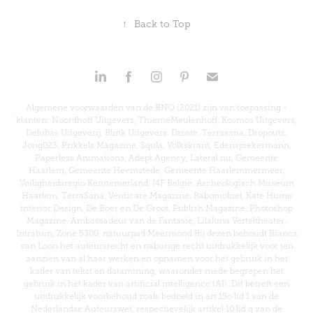
↑
Back to Top
Algemene voorwaarden van de BNO (2021) zijn van toepassing -
klanten: Noordhoff Uitgevers, ThiemeMeulenhoff, Kosmos Uitgevers,
Delubas Uitgeverij, Blink Uitgevers, Droste, Terrasana, Dropouts,
Jong023, Prikkels Magazine, Squla, Volkskrant, Edenspiekermann,
Paperless Animations, Adept Agency, Lateral.nu, Gemeente
Haarlem, Gemeente Heemstede, Gemeente Haarlemmermeer,
Veiligheidsregio Kennemerland, I4F België, Archeologisch Museum
Haarlem, TerraSana, Venticare Magazine, Rabomobiel, Kate Hume
interior Design, De Boer en De Groot, Publish Magazine, Photoshop
Magazine, Ambassadeur van de Fantasie, Lilaluna Verteltheater,
Intratuin, Zone 5300, natuurpad Meermond Bij dezen behoudt Bianca
van Loon het auteursrecht en naburige recht uitdrukkelijk voor ten
aanzien van al haar werken en opnamen voor het gebruik in het
kader van tekst en datamining, waaronder mede begrepen het
gebruik in het kader van artificial intelligence (AI). Dit betreft een
uitdrukkelijk voorbehoud zoals bedoeld in art 15o lid 1 van de
Nederlandse Auteurswet, respectievelijk artikel 10 lid q van de