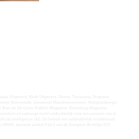
s Uitgeverij, Blink Uitgevers, Droste, Terrasana, Dropouts,
emeente Heemstede, Gemeente Haarlemmermeer, Veiligheidsregio
 Boer en De Groot, Publish Magazine, Photoshop Magazine,
rsrecht en naburige recht uitdrukkelijk voor ten aanzien van al
ial intelligence (AI). Dit betreft een uitdrukkelijk voorbehoud
n (WNR), alsmede artikel 4 lid 3 van de Europese Richtlijn (EU)