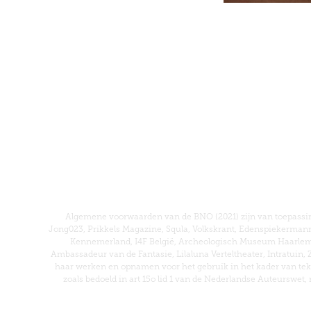
Algemene voorwaarden van de BNO (2021) zijn van toepassing
Jong023, Prikkels Magazine, Squla, Volkskrant, Edenspiekerm
Kennemerland, I4F België, Archeologisch Museum Haarlem,
Ambassadeur van de Fantasie, Lilaluna Verteltheater, Intratuin
haar werken en opnamen voor het gebruik in het kader van tekst
zoals bedoeld in art 15o lid 1 van de Nederlandse Auteurswet, 