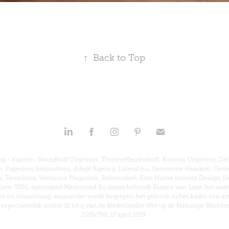
↑
Back to Top
 - klanten: Noordhoff Uitgevers, ThiemeMeulenhoff, Kosmos Uitgevers, Deluba
ann, Paperless Animations, Adept Agency, Lateral.nu, Gemeente Haarlem, G
 TerraSana, Venticare Magazine, Rabomobiel, Kate Hume interior Design, De
, Zone 5300, natuurpad Meermond Bij dezen behoudt Bianca van Loon het auteu
 en datamining, waaronder mede begrepen het gebruik in het kader van artific
respectievelijk artikel 10 lid q van de Nederlandse Wet op de Naburige Rechte
2019/790, 17 april 2019.