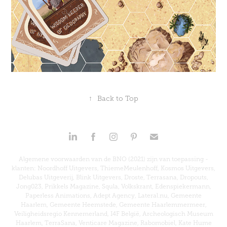
↑
Back to Top
Algemene voorwaarden van de BNO (2021) zijn van toepassing -
klanten: Noordhoff Uitgevers, ThiemeMeulenhoff, Kosmos Uitgevers,
Delubas Uitgeverij, Blink Uitgevers, Droste, Terrasana, Dropouts,
Jong023, Prikkels Magazine, Squla, Volkskrant, Edenspiekermann,
Paperless Animations, Adept Agency, Lateral.nu, Gemeente
Haarlem, Gemeente Heemstede, Gemeente Haarlemmermeer,
Veiligheidsregio Kennemerland, I4F België, Archeologisch Museum
Haarlem, TerraSana, Venticare Magazine, Rabomobiel, Kate Hume